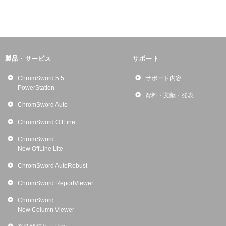
製品・サービス
サポート
ChromSword 5.5
サポート内容
PowerStation
資料・文献・発表
ChromSword Auto
ChromSword OffLine
ChromSword
New OffLine Lite
ChromSword AutoRobust
ChromSword ReportViewer
ChromSword
New Column Viewer