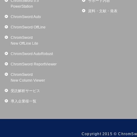
ChromSword 5.5
サポート内容
PowerStation
資料・文献・発表
ChromSword Auto
ChromSword OffLine
ChromSword
New OffLine Lite
ChromSword AutoRobust
ChromSword ReportViewer
ChromSword
New Column Viewer
受託解析サービス
導入企業様一覧
Copyright 2015 © ChromSwo