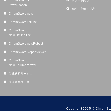
ChromSword 5.5
サポート内容
PowerStation
資料・文献・発表
ChromSword Auto
ChromSword OffLine
ChromSword
New OffLine Lite
ChromSword AutoRobust
ChromSword ReportViewer
ChromSword
New Column Viewer
受託解析サービス
導入企業様一覧
Copyright 2015 © ChromSwo